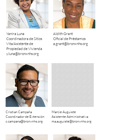
Yanira Luna
Aldith Grant
Coordinadora de Sitios
Oficial de Préstamos
Vita/Asistente de
a.grant@bronxnhs.org
Propiedad de Vivienda
y.luna@bronxnhs.org
​Cristian Campaña
Marcie Auguiste
Coordinador de Extensión
Asistente Administrativa
c.campana@bronxnhs.org
ma.auguiste@bronxnhs.org