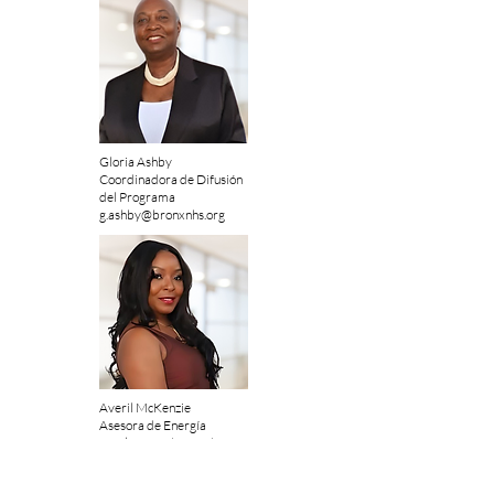
Gloria Ashby
Coordinadora de Difusión
del Programa
g.ashby@bronxnhs.org
Averil McKenzie
Asesora de Energía
a.mckenzie@bronxnhs.org