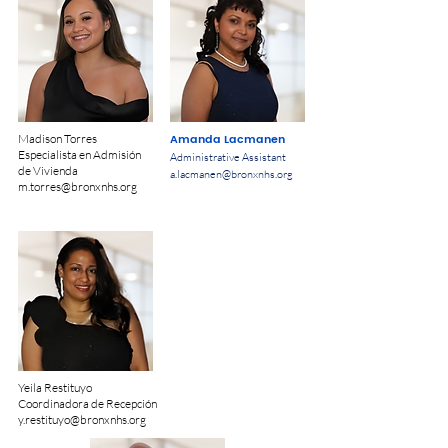
Madison Torres
Amanda Lacmanen
Especialista en Admisión
Administrative Assistant
de Vivienda
a.lacmanen@bronxnhs.org
m.torres@bronxnhs.org
Yeila Restituyo
Coordinadora de Recepción
y.restituyo@bronxnhs.org