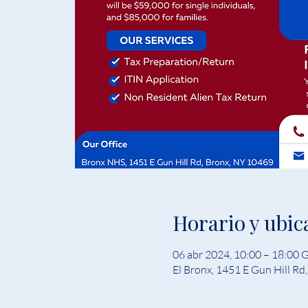
Horario y ubic
06 abr 2024, 10:00 – 18:00
El Bronx, 1451 E Gun Hill Rd