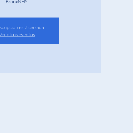
BronxNHS!
nscripción está cerrada
Ver otros eventos