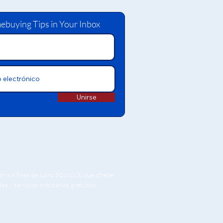
ebuying Tips in Your Inbox
Unirse
ón sin fines de lucro 501(c)(3) que ofrece
s y servicios tributarios gratuitos.