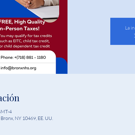
La i
ación
 GMT-4
, Bronx, NY 10469, EE. UU.