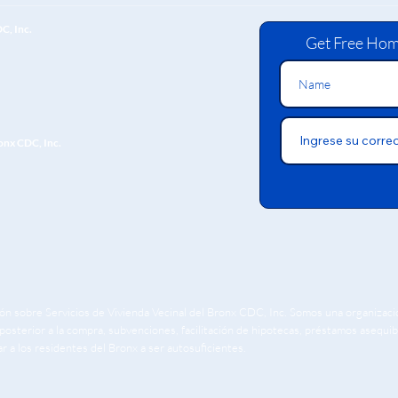
C, Inc.
Get Free Hom
ronx CDC, Inc.
ión sobre Servicios de Vivienda Vecinal del Bronx CDC, Inc. Somos una organizaci
osterior a la compra, subvenciones, facilitación de hipotecas, préstamos asequible
a los residentes del Bronx a ser autosuficientes.