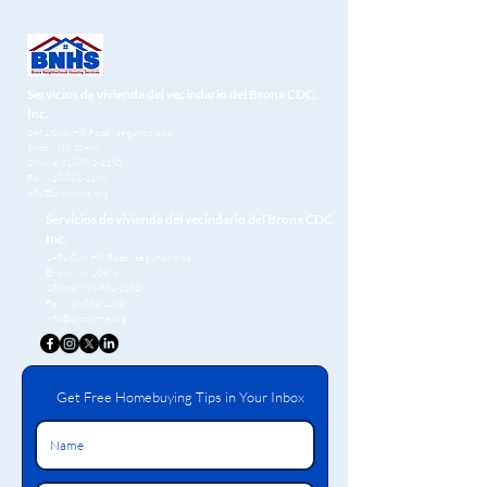
Servicios de vivienda del vecindario del Bronx CDC,
Inc.
1451 Gun Hill Road
, segundo piso
Bronx, NY 10469
Oficina:
718-881-1180
Fax:
718-881-1190
info@bronxnhs.org
Servicios de vivienda del vecindario del Bronx CDC,
Inc.
1451 Gun Hill Road
, segundo piso
Bronx, NY 10469
Oficina:
718-881-1180
Fax:
718-881-1190
info@bronxnhs.org
Get Free Homebuying Tips in Your Inbox