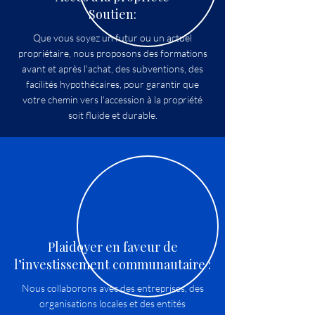
Soutien:
Que vous soyez un futur ou un actuel
propriétaire, nous proposons des formations
avant et après l'achat, des subventions, des
facilités hypothécaires, pour garantir que
votre chemin vers l'accession à la propriété
soit fluide et durable.
Plaidoyer en faveur de
l’investissement communautaire :
Nous collaborons avec des entreprises, des
organisations locales et des entités