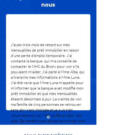
nous
J'avais trois mois de retard sur mes
mensualités de prêt immobilier en raison
d'une perte d'emploi temporaire. J'ai
contacté la banque, qui m'a conseillé de
contacter le NHS du Bronx pour voir s'ils
pouvaient m'aider. J'ai parlé à Mme Alba, qui
a transmis mes informations à Mme Luna.
J'ai été ravie que Mme Luna m'appelle pour
m'informer que la banque avait modifié mon
prêt immobilier et que mes mensualités
étaient désormais à jour. La crainte de voir
ma famille de cinq personnes se retrouver
sans abri s'est dissipée et je suis très
reconnaissante au NHS du Bronx pour son
aide. De nombreuses autres personnes sont
dans la même situation et ont besoin de
cette organisation. Merci encore.