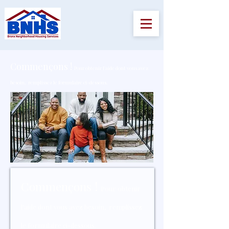
Commençons !
Pour obtenir l'aide dont vous avez
besoin,
remplissez le formulaire ci-dessous.
Commençons !
Pour obtenir
l'aide dont vous avez besoin,
remplissez
le formulaire ci-dessous.