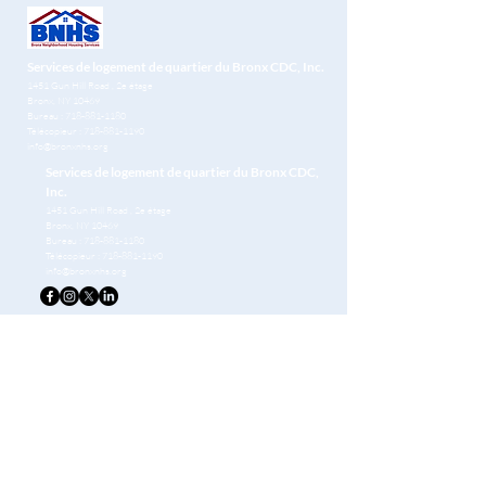
Services de logement de quartier du Bronx CDC, Inc.
1451 Gun Hill Road
, 2e étage
Bronx, NY 10469
Bureau :
718-881-1180
Télécopieur :
718-881-1190
info@bronxnhs.org
Services de logement de quartier du Bronx CDC,
Inc.
1451 Gun Hill Road
, 2e étage
Bronx, NY 10469
Bureau :
718-881-1180
Télécopieur :
718-881-1190
info@bronxnhs.org
Get Free Homebuying Tips in Your Inbox