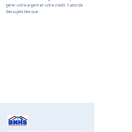
gérer votre argent et votre crédit. Il aborde
des sujets tels que :
Gérer votre budget
Établir et maintenir une bonne cote de
crédit
Créer un fonds d'urgence
Comment maintenir une vie financière
saine
Services de logement de quartier du Bronx CDC, Inc.