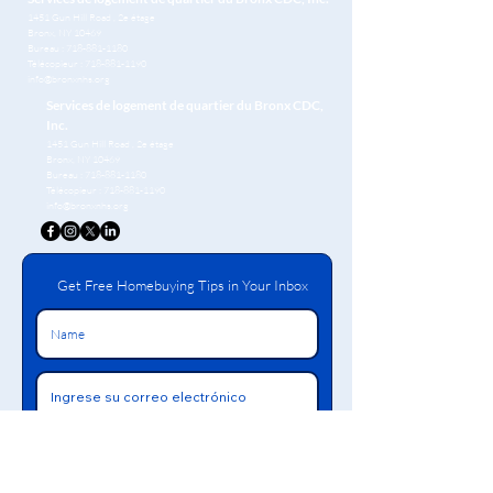
1451 Gun Hill Road
, 2e étage
Bronx, NY 10469
Bureau :
718-881-1180
Télécopieur :
718-881-1190
info@bronxnhs.org
Services de logement de quartier du Bronx CDC,
Inc.
1451 Gun Hill Road
, 2e étage
Bronx, NY 10469
Bureau :
718-881-1180
Télécopieur :
718-881-1190
info@bronxnhs.org
Get Free Homebuying Tips in Your Inbox
Rejoindre