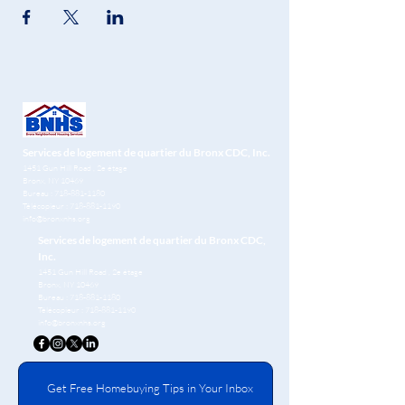
Services de logement de quartier du Bronx CDC, Inc.
1451 Gun Hill Road
, 2e étage
Bronx, NY 10469
Bureau :
718-881-1180
Télécopieur :
718-881-1190
info@bronxnhs.org
Services de logement de quartier du Bronx CDC,
Inc.
1451 Gun Hill Road
, 2e étage
Bronx, NY 10469
Bureau :
718-881-1180
Télécopieur :
718-881-1190
info@bronxnhs.org
Get Free Homebuying Tips in Your Inbox