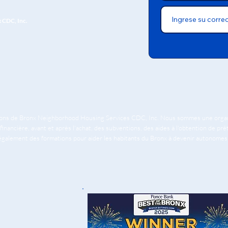
x CDC, Inc.
tions de Bronx Neighborhood Housing Services CDC, Inc. Nous sommes une organis
financière, avant et après l'achat, des subventions, des aides à l'obtention de pr
 également des formations pour aider les habitants du Bronx à devenir autonomes