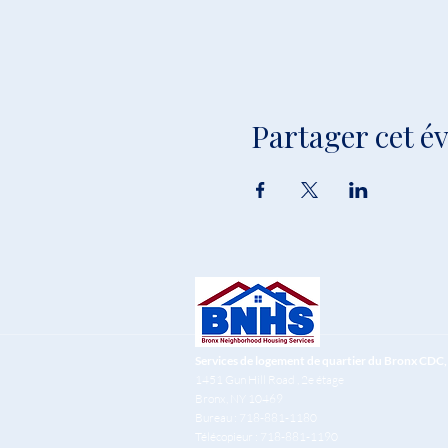
Partager cet 
Services de logement de quartier du Bronx CDC, 
1451 Gun Hill Road
, 2e étage
Bronx, NY 10469
Bureau : 718-881-1180
Télécopieur : 718-881-1190