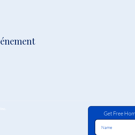
événement
Inc.
Get Free Hom