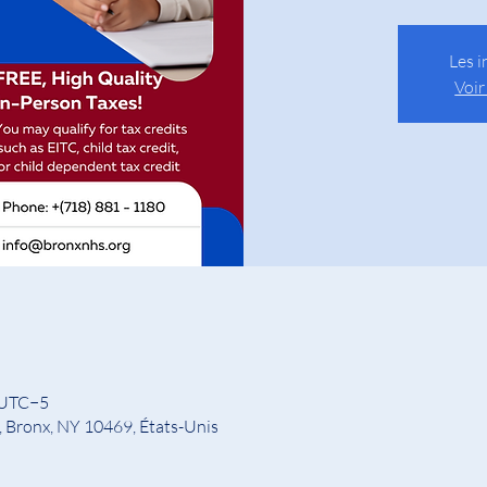
Les i
Voir
0 UTC−5
, Bronx, NY 10469, États-Unis