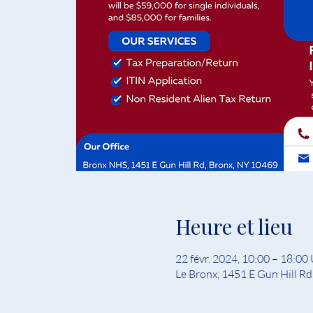
Heure et lieu
22 févr. 2024, 10:00 – 18:0
Le Bronx, 1451 E Gun Hill Rd