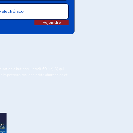
Rejoindre
ation à but non lucratif 501(c)(3) qui
êts hypothécaires, des prêts abordables et
.