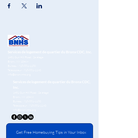
Services de logement de quartier du Bronx CDC, Inc.
1451 Gun Hill Road
, 2e étage
Bronx, NY 10469
Bureau :
718-881-1180
Télécopieur :
718-881-1190
info@bronxnhs.org
Services de logement de quartier du Bronx CDC,
Inc.
1451 Gun Hill Road
, 2e étage
Bronx, NY 10469
Bureau :
718-881-1180
Télécopieur :
718-881-1190
info@bronxnhs.org
Get Free Homebuying Tips in Your Inbox