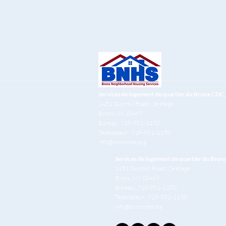
Services de logement de quartier du Bronx CDC, 
1451 Gun Hill Road
, 2e étage
Bronx, NY 10469
Bureau : 718-881-1180
Télécopieur : 718-881-1190
info@bronxnhs.org
Services de logement de quartier du Bron
1451 Gun Hill Road
, 2e étage
Bronx, NY 10469
Bureau : 718-881-1180
Télécopieur : 718-881-1190
info@bronxnhs.org