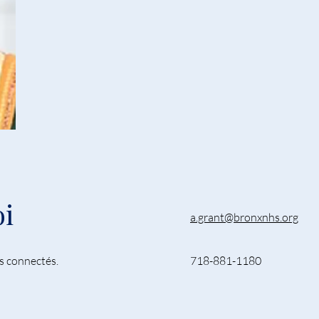
i
a.grant@bronxnhs.org
ns connectés.
718-881-1180