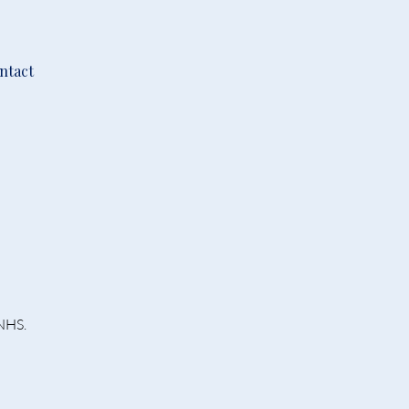
ntact
 NHS.