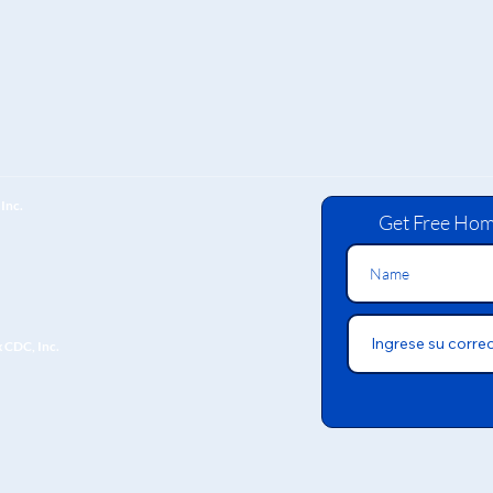
Inc.
Get Free Hom
x CDC, Inc.