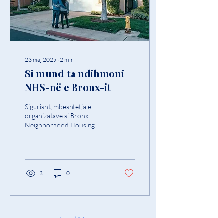
23 maj 2025
∙
2
min
Si mund ta ndihmoni
NHS-në e Bronx-it
Sigurisht, mbështetja e
organizatave si Bronx
Neighborhood Housing
Services mund të ketë një
ndikim të rëndësishëm në
komunitet. Ja disa...
3
0