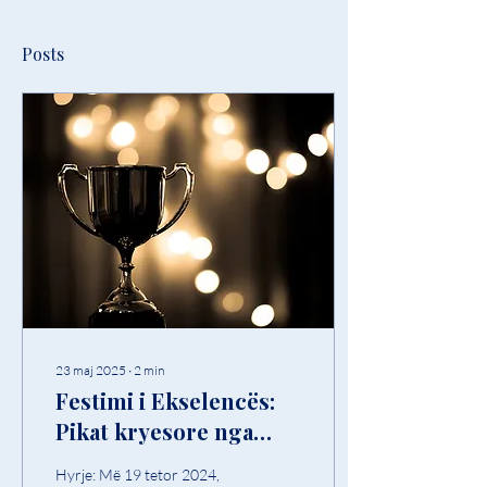
Posts
23 maj 2025
∙
2
min
Festimi i Ekselencës:
Pikat kryesore nga
Çmimet Vjetore të
Hyrje: Më 19 tetor 2024,