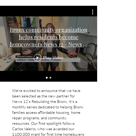
Bronx community organization
helps residents become
homeowners News 12 - News 12
(1080p, h264) (1)
Play Video
We're excited to announce that we have
been selected as the new partner for
News 12’s Rebuilding the Bronx. It's a
monthly series dedicated to helping Bronx
families access affordable housing, home
repair programs, and community
resources. Our first spotlight follows,
Carlos Valerio, who was awarded our
$100,000 grant for first time homebuyers.