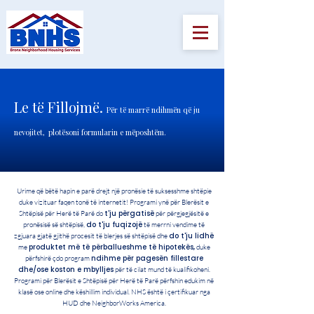
Le të Fillojmë.
Për të marrë ndihmën që ju
nevojitet,
plotësoni formularin e mëposhtëm.
Urime që bëtë hapin e parë drejt një pronësie të suksesshme shtëpie
duke vizituar faqen tonë të internetit! Programi ynë për Blerësit e
t'ju përgatisë
Shtëpisë për Herë të Parë do
për përgjegjësitë e
do t'ju fuqizojë
pronësisë së shtëpisë,
të merrni vendime të
do t'ju lidhë
zgjuara gjatë gjithë procesit të blerjes së shtëpisë dhe
produktet më të përballueshme të hipotekës,
me
duke
ndihme për pagesën fillestare
përfshirë çdo program
dhe/ose koston e mbylljes
për të cilat mund të kualifikoheni.
Programi për Blerësit e Shtëpisë për Herë të Parë përfshin edukim në
klasë ose online dhe këshillim individual. NHS është i çertifikuar nga
HUD dhe NeighborWorks America.