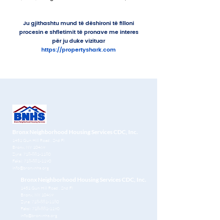
Ju gjithashtu mund të dëshironi të filloni
procesin e shfletimit të pronave me interes
për ju duke vizituar
https://propertyshark.com
Bronx Neighborhood Housing Services CDC, Inc.
1451 Gun Hill Road
, 2nd Fl
Bronx, NY 10469
Zyra:
718-881-1180
Faksi:
718-881-1190
info@bronxnhs.org
Bronx Neighborhood Housing Services CDC, Inc.
1451 Gun Hill Road
, 2nd Fl
Bronx, NY 10469
Zyra:
718-881-1180
Faksi:
718-881-1190
info@bronxnhs.org