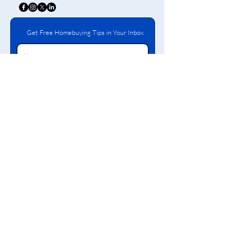
Get Free Homebuying Tips in Your Inbox
Bashkohu
Përmbajtja në këtë faqe interneti pasqyron informacione rreth Bronx Neighborhood Housing
Services CDC, Inc. Ne jemi një organizatë jofitimprurëse 501(c)(3) që ofron edukim dhe
këshillim financiar, para-blerje dhe pas blerjes, grante, lehtësim hipotekash, kredi të
përballueshme dhe shërbime tatimore falas. Ne ofrojmë gjithashtu trajnime për të fuqizuar
banorët e Bronksit që të bëhen të vetë-mjaftueshëm.
Bronx NHS
Anëtar krenar