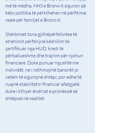
më të mëdha, NHS e Bronx-it siguron që 
këto politika të përkthehen në përfitime 
reale për familjet e Bronx-it.
Shërbimet tona gjithëpërfshirëse të 
strehimit përfshijnë këshillim të 
çertifikuar nga HUD, kredi të 
përballueshme dhe trajnim për njohuri 
financiare. Duke punuar ngushtë me 
individët, ne i ndihmojmë banorët jo 
vetëm të sigurojnë shtëpi, por edhe të 
ruajnë stabilitetin financiar afatgjatë, 
duke i kthyer ëndrrat e pronësisë së 
shtëpisë në realitet.