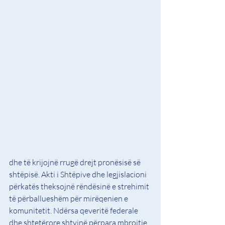
dhe të krijojnë rrugë drejt pronësisë së 
shtëpisë. Akti i Shtëpive dhe legjislacioni 
përkatës theksojnë rëndësinë e strehimit 
të përballueshëm për mirëqenien e 
komunitetit. Ndërsa qeveritë federale 
dhe shtetërore shtyjnë përpara mbrojtje 