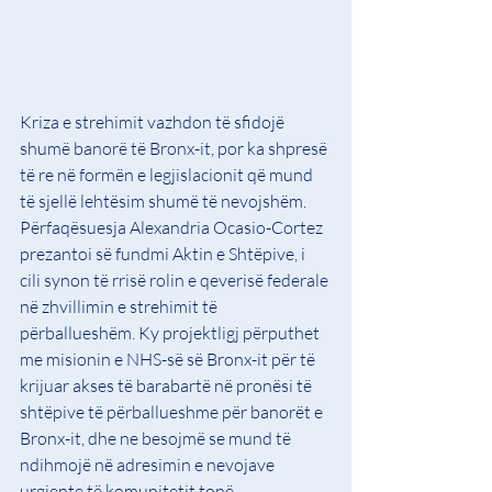
Kriza e strehimit vazhdon të sfidojë 
shumë banorë të Bronx-it, por ka shpresë 
të re në formën e legjislacionit që mund 
të sjellë lehtësim shumë të nevojshëm. 
Përfaqësuesja Alexandria Ocasio-Cortez 
prezantoi së fundmi Aktin e Shtëpive, i 
cili synon të rrisë rolin e qeverisë federale 
në zhvillimin e strehimit të 
përballueshëm. Ky projektligj përputhet 
me misionin e NHS-së së Bronx-it për të 
krijuar akses të barabartë në pronësi të 
shtëpive të përballueshme për banorët e 
Bronx-it, dhe ne besojmë se mund të 
ndihmojë në adresimin e nevojave 
urgjente të komunitetit tonë.