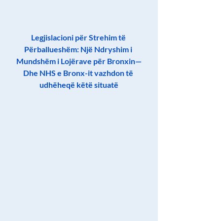
Legjislacioni për Strehim të 
Përballueshëm: Një Ndryshim i 
Mundshëm i Lojërave për Bronxin—
Dhe NHS e Bronx-it vazhdon të 
udhëheqë këtë situatë