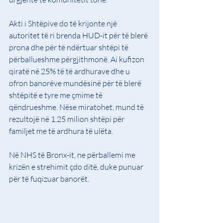
Akti i Shtëpive do të krijonte një 
autoritet të ri brenda HUD-it për të blerë 
prona dhe për të ndërtuar shtëpi të 
përballueshme përgjithmonë. Ai kufizon 
qiratë në 25% të të ardhurave dhe u 
ofron banorëve mundësinë për të blerë 
shtëpitë e tyre me çmime të 
qëndrueshme. Nëse miratohet, mund të 
rezultojë në 1.25 milion shtëpi për 
familjet me të ardhura të ulëta.
Në NHS të Bronx-it, ne përballemi me 
krizën e strehimit çdo ditë, duke punuar 
për të fuqizuar banorët.