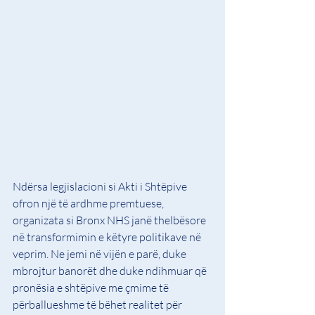
Ndërsa legjislacioni si Akti i Shtëpive 
ofron një të ardhme premtuese, 
organizata si Bronx NHS janë thelbësore 
në transformimin e këtyre politikave në 
veprim. Ne jemi në vijën e parë, duke 
mbrojtur banorët dhe duke ndihmuar që 
pronësia e shtëpive me çmime të 
përballueshme të bëhet realitet për 