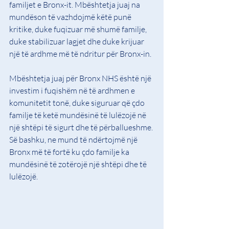
familjet e Bronx-it. Mbështetja juaj na 
mundëson të vazhdojmë këtë punë 
kritike, duke fuqizuar më shumë familje, 
duke stabilizuar lagjet dhe duke krijuar 
një të ardhme më të ndritur për Bronx-in.
Mbështetja juaj për Bronx NHS është një 
investim i fuqishëm në të ardhmen e 
komunitetit tonë, duke siguruar që çdo 
familje të ketë mundësinë të lulëzojë në 
një shtëpi të sigurt dhe të përballueshme. 
Së bashku, ne mund të ndërtojmë një 
Bronx më të fortë ku çdo familje ka 
mundësinë të zotërojë një shtëpi dhe të 
lulëzojë.