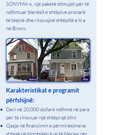
SONYMA-s
, një paketë stimujsh për të
ndihmuar blerësit e shtëpive pronarë
të blejnë dhe rinovojnë shtëpitë e lira
në Bronx.
Karakteristikat e programit
përfshijnë:
Deri në 20,000 dollarë ndihmë në para
për të rinovuar një shtëpi që blini
Qasje në financimin e përmirësimeve
shtesë në hipotekën tuaj të blerjes për