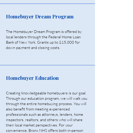
Homebuyer Dream Program
The Homebuyer Dream Program is offered by
local lenders through the Federal Home Loan
Bank of New York. Grants up to $15,000 for
down payment and closing costs.
Homebuyer Education
Creating knowledgeable homebuyers is our goal.
Through our education program, we will walk you
through the entire homebuying process. You will
also benefit from meeting experienced
professionals such as attorneys, lenders, home
inspectors, realtors, and others who will share
their local market perspectives. For your
convenience, Bronx NHS offers both in-person