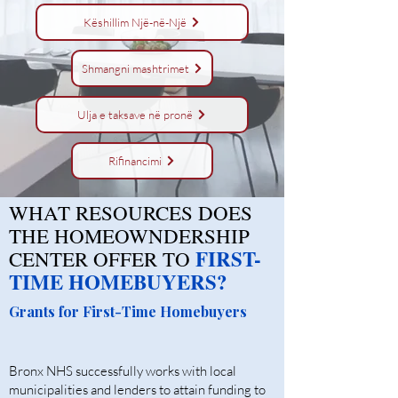
Këshillim Një-në-Një
Shmangni mashtrimet
Ulja e taksave në pronë
Rifinancimi
WHAT RESOURCES DOES
THE HOMEOWNDERSHIP
FIRST-
CENTER OFFER TO
TIME HOMEBUYERS?
Grants for First-Time Homebuyers
Bronx NHS successfully works with local
municipalities and lenders to attain funding to