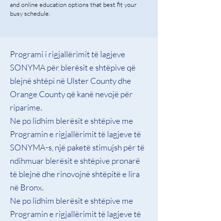
and online education options that best fit your
busy schedule.
Programi i rigjallërimit të lagjeve
SONYMA
për blerësit e shtëpive që
blejnë shtëpi në Ulster County dhe
Orange County që kanë nevojë për
riparime.
Ne po lidhim blerësit e shtëpive me
Programin e rigjallërimit të lagjeve të
SONYMA-s, një paketë stimujsh për të
ndihmuar blerësit e shtëpive pronarë
të blejnë dhe rinovojnë shtëpitë e lira
në Bronx.
Ne po lidhim blerësit e shtëpive me
Programin e rigjallërimit të lagjeve të