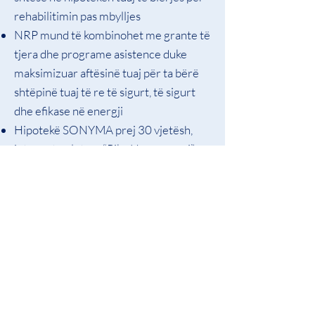
rehabilitimin pas mbylljes
NRP
mund të kombinohet me grante të
tjera dhe programe asistence duke
maksimizuar aftësinë tuaj për ta bërë
shtëpinë tuaj të re të sigurt, të sigurt
dhe efikase në energji
Hipotekë
SONYMA
prej 30 vjetësh,
interes të ulët, pa “Pikë Huamarrësi”,
asistencë paradhënie e rregulluar
përmes bankave të zgjedhura (
M&T
Bank
,
Citi Bank
,
Wells Fargo
,
Freedom Mortgage
)
Ne jemi gati t'ju ndihmojmë me blerjen e
një shtëpie të lirë* që ndodhet një nga të
kualifikuarit
komunitetet e Bronksit. Për ndihmë