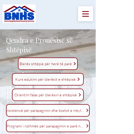
Qendra e Pronësisë së
Shtëpisë
Blerës shtëpie për herë të parë
Kurs edukimi për blerësit e shtëpisë
Orientim falas për blerësin e shtëpisë
Asistencë për parapagimin dhe kostot e mbylljes
Programi i ndihmës për parapagimin e parë në shtëpi