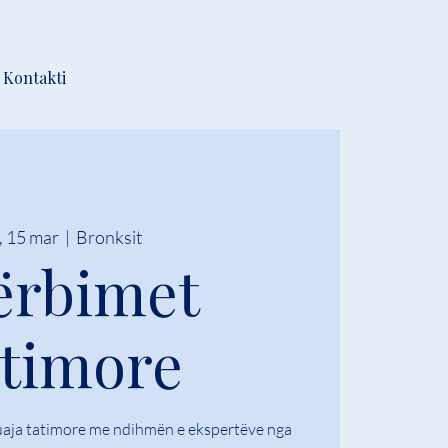
Kontakti
, 15 mar
  |  
Bronksit
ërbimet
timore
uaja tatimore me ndihmën e ekspertëve nga