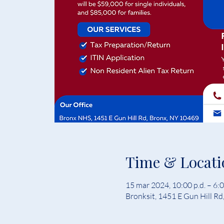
Time & Locati
15 mar 2024, 10:00 p.d. – 6:
Bronksit, 1451 E Gun Hill R