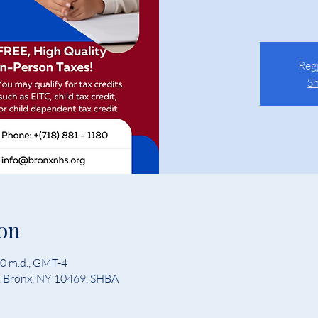
Regj
Sh
on
00 m.d., GMT-4
d, Bronx, NY 10469, SHBA