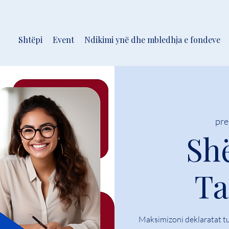
Shtëpi
Event
Ndikimi ynë dhe mbledhja e fondeve
pre
Sh
Ta
Maksimizoni deklaratat t