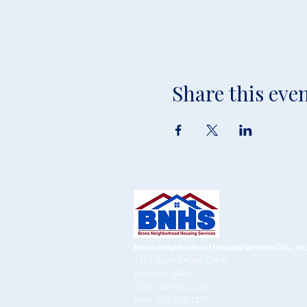
Share this eve
Bronx Neighborhood Housing Services CDC, Inc
1451 Gun Hill Road
, 2nd Fl
Bronx, NY 10469
Zyra: 718-881-1180
Faksi: 718-881-1190