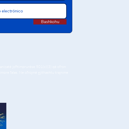
Bashkohu
nizatë jofitimprurëse 501(c)(3) që ofron
timore falas. Ne ofrojmë gjithashtu trajnime