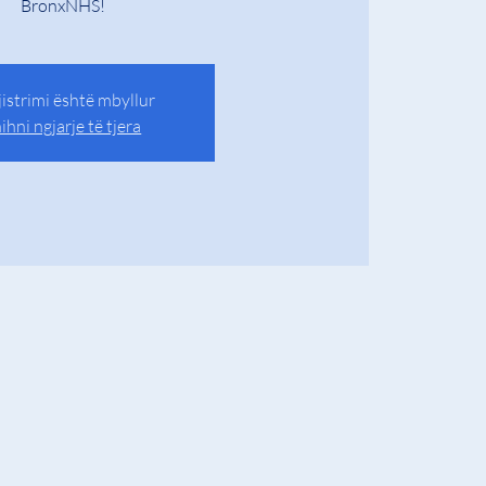
BronxNHS!
istrimi është mbyllur
ihni ngjarje të tjera