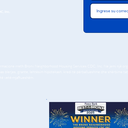
C, Inc.
formacione rreth Bronx Neighborhood Housing Services CDC, Inc. Ne jemi një orga
 pas blerjes, grante, lehtësim hipotekash, kredi të përballueshme dhe shërbime ta
 të vetë-mjaftueshëm.