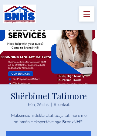
Shërbimet Tatimore
hën, 26 shk
  |  
Bronksit
Maksimizoni deklaratat tuaja tatimore me
ndihmën e ekspertëve nga BronxNHS!