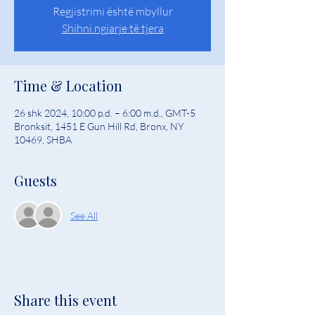
Regjistrimi është mbyllur
Shihni ngjarje të tjera
Time & Location
26 shk 2024, 10:00 p.d. – 6:00 m.d., GMT-5
Bronksit, 1451 E Gun Hill Rd, Bronx, NY
10469, SHBA
Guests
See All
Share this event