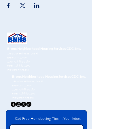
Bronx Neighborhood Housing Services CDC, Inc.
1451 Gun Hill Road
, 2nd Fl
Bronx, NY 10469
Zyra:
718-881-1180
Faksi:
718-881-1190
info@bronxnhs.org
Bronx Neighborhood Housing Services CDC, Inc.
1451 Gun Hill Road
, 2nd Fl
Bronx, NY 10469
Zyra:
718-881-1180
Faksi:
718-881-1190
info@bronxnhs.org
Get Free Homebuying Tips in Your Inbox