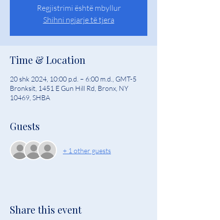
Regjistrimi është mbyllur
Shihni ngjarje të tjera
Time & Location
20 shk 2024, 10:00 p.d. – 6:00 m.d., GMT-5
Bronksit, 1451 E Gun Hill Rd, Bronx, NY
10469, SHBA
Guests
+ 1 other guests
Share this event