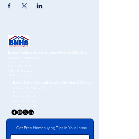
Bronx Neighborhood Housing Services CDC, Inc.
1451 Gun Hill Road
, 2nd Fl
Bronx, NY 10469
Zyra:
718-881-1180
Faksi:
718-881-1190
info@bronxnhs.org
Bronx Neighborhood Housing Services CDC, Inc.
1451 Gun Hill Road
, 2nd Fl
Bronx, NY 10469
Zyra:
718-881-1180
Faksi:
718-881-1190
info@bronxnhs.org
Get Free Homebuying Tips in Your Inbox