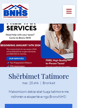
Shërbimet Tatimore
mar, 20 shk
  |  
Bronksit
Maksimizoni deklaratat tuaja tatimore me
ndihmën e ekspertëve nga BronxNHS!