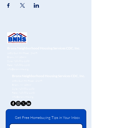
Bronx Neighborhood Housing Services CDC, Inc.
1451 Gun Hill Road
, 2nd Fl
Bronx, NY 10469
Zyra:
718-881-1180
Faksi:
718-881-1190
info@bronxnhs.org
Bronx Neighborhood Housing Services CDC, Inc.
1451 Gun Hill Road
, 2nd Fl
Bronx, NY 10469
Zyra:
718-881-1180
Faksi:
718-881-1190
info@bronxnhs.org
Get Free Homebuying Tips in Your Inbox