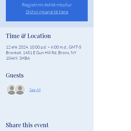
Regjistrimi është mbyllur
Shihni ngjarje të tjera
Time & Location
12 shk 2024, 10:00 p.d. – 6:00 m.d., GMT-5
Bronksit, 1451 E Gun Hill Rd, Bronx, NY
10469, SHBA
Guests
See All
Share this event