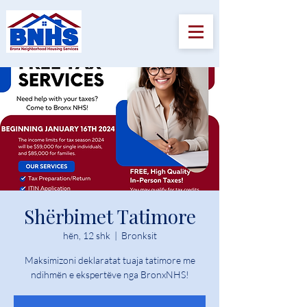
Shërbimet Tatimore
hën, 12 shk
  |  
Bronksit
Maksimizoni deklaratat tuaja tatimore me
ndihmën e ekspertëve nga BronxNHS!