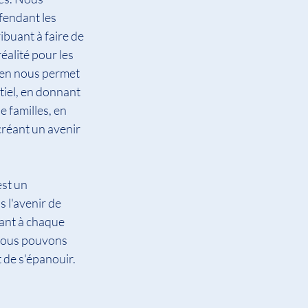
fendant les 
ibuant à faire de 
éalité pour les 
ien nous permet 
tiel, en donnant 
 familles, en 
 créant un avenir 
st un 
 l'avenir de 
ant à chaque 
 nous pouvons 
t de s'épanouir.