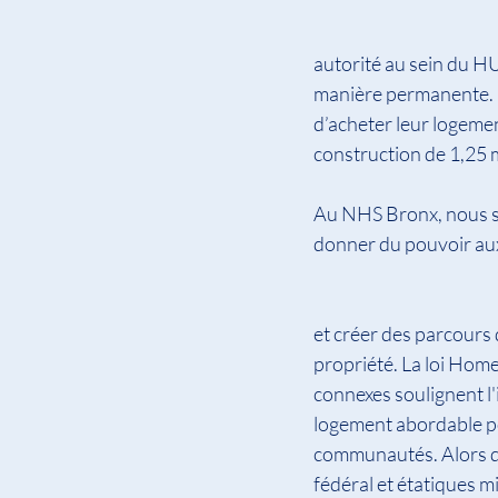
autorité au sein du H
manière permanente. Il
d’acheter leur logement
construction de 1,25 m
Au NHS Bronx, nous so
donner du pouvoir aux
et créer des parcours d
propriété. La loi Homes
connexes soulignent l
logement abordable po
communautés. Alors q
fédéral et étatiques mi