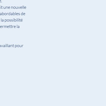
é.
it une nouvelle 
 abordables de 
a possibilité 
ermettre la 
vaillant pour 