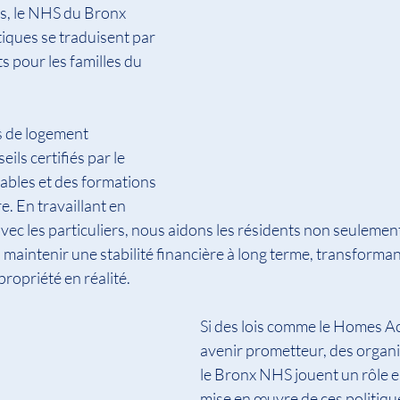
s, le NHS du Bronx 
itiques se traduisent par 
 pour les familles du 
 de logement 
ls certifiés par le 
bles et des formations 
. En travaillant en 
avec les particuliers, nous aidons les résidents non seulemen
 maintenir une stabilité financière à long terme, transformant
propriété en réalité.
Si des lois comme le Homes Ac
avenir prometteur, des organ
le Bronx NHS jouent un rôle es
mise en œuvre de ces politiqu