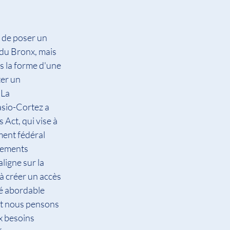
 de poser un 
du Bronx, mais 
s la forme d'une 
er un 
La 
sio-Cortez a 
ct, qui vise à 
ment fédéral 
gements 
ligne sur la 
 créer un accès 
té abordable 
et nous pensons 
x besoins 