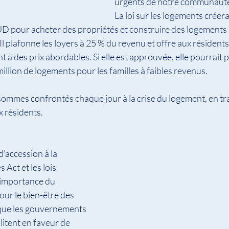
urgents de notre communaut
La loi sur les logements créera
UD pour acheter des propriétés et construire des logements
 plafonne les loyers à 25 % du revenu et offre aux résidents l
 à des prix abordables. Si elle est approuvée, elle pourrait p
illion de logements pour les familles à faibles revenus.
mmes confrontés chaque jour à la crise du logement, en tra
 résidents.
'accession à la 
 Act et les lois 
'importance du 
ur le bien-être des 
ue les gouvernements 
litent en faveur de 